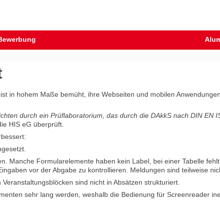
Bewerbung
Alu
t
ist in hohem Maße bemüht, ihre Webseiten und mobilen Anwendungen im
chten durch ein Prüflaboratorium, das durch die DAkkS nach DIN EN ISO/
ie HIS eG überprüft.
rbessert:
ngesetzt.
n. Manche Formularelemente haben kein Label, bei einer Tabelle fehlt 
e Eingaben vor der Abgabe zu kontrollieren. Meldungen sind teilweise ni
Veranstaltungsblöcken sind nicht in Absätzen strukturiert.
menten sehr lang werden, weshalb die Bedienung für Screenreader ineff