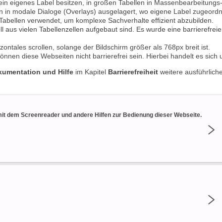
in eigenes Label besitzen, in großen Tabellen in Massenbearbeitungs
n in modale Dialoge (Overlays) ausgelagert, wo eigene Label zugeordn
abellen verwendet, um komplexe Sachverhalte effizient abzubilden.
ell aus vielen Tabellenzellen aufgebaut sind. Es wurde eine barrierefr
zontales scrollen, solange der Bildschirm größer als 768px breit ist.
önnen diese Webseiten nicht barrierefrei sein. Hierbei handelt es sich 
umentation und Hilfe
im Kapitel
Barrierefreiheit
weitere ausführliche
 mit dem Screenreader und andere Hilfen zur Bedienung dieser Webseite.